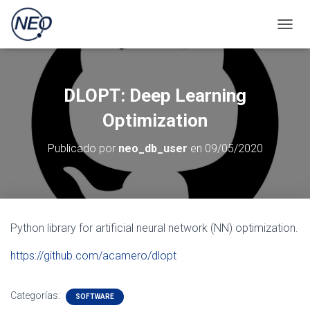
CAMBI
DLOPT: Deep Learning
Optimization
Publicado por
neo_db_user
en
09/05/2020
Python library for artificial neural network (NN) optimization.
https://github.com/acamero/dlopt
Categorías:
SOFTWARE