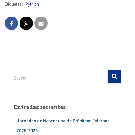
Etiquetas:
Python
B
Buscar …
u
s
c
a
Entradas recientes
r
:
Jornadas de Networking de Prácticas Externas
2025-2026