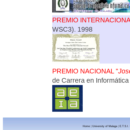
PREMIO INTERNACION
WSC3). 1998
PREMIO NACIONAL "
Jos
de Carrera en Informática
Home
|
University of Malaga
|
E.T.S.I.