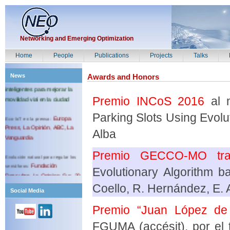
para mejorar y optimizar la
seguridad en la ciudad
Fundación Descubre:
Networking and Emerging Optimization
Predicciones sobre residuos
Home
People
Publications
Projects
Talks
NEO diseña herramientas
News
Awards and Honors
inteligentes para mejorar la
movilidad vial en la ciudad
Premio INCoS 2016
al m
Europa
Eco-IoT en la prensa:
Parking Slots Using Evolut
Press,
La Opinión
ABC,
La
,
Vanguardia
Alba
Evolución natural para regular los
Premio GECCO-MO tra
Fundación
semáforos:
Descubre
La Opinion
Sur
20
,
,
,
Evolutionary Algorithm b
minutos
Europa Press
,
Coello, R. Hernández, E. 
Social Media
Premio “Juan López de 
FGUMA (accésit), por el t