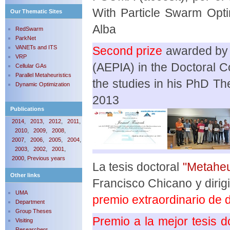
With Particle Swarm Optim
Our Thematic Sites
Alba
RedSwarm
ParkNet
VANETs and ITS
Second prize
awarded by th
VRP
(AEPIA) in the Doctoral C
Cellular GAs
Parallel Metaheuristics
the studies in his PhD Th
Dynamic Optimization
2013
Publications
,
,
,
,
2014
2013
2012
2011
,
,
,
2010
2009
2008
,
,
,
,
2007
2006
2005
2004
,
,
,
2003
2002
2001
,
2000
Previous years
La tesis doctoral
"Metaheu
Other links
Francisco Chicano y dirig
UMA
premio extraordinario de 
Department
Group Theses
Premio a la mejor tesis d
Visiting
Researchers