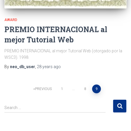
AWARD
PREMIO INTERNACIONAL al
mejor Tutorial Web
PREMIO INTERNACIONAL al mejor Tutorial Web (otorgado por la
WSC3). 1998
By
neo_db_user
,
28 years
ago
Posts
PREVIOUS
1
…
8
9
pagination
S
Search …
e
a
r
c