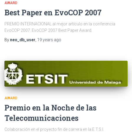
AWARD
Best Paper en EvoCOP 2007
PREMIO INTERNACIONAL al mejor artículo en la conferencia
EvoCOP 2007. EvoCOP 2007 Best Paper Award.
By
neo_db_user
,
19 years
ago
AWARD
Premio en la Noche de las
Telecomunicaciones
Colaboración en el proyecto fin de carrera en la E.T.S.I.